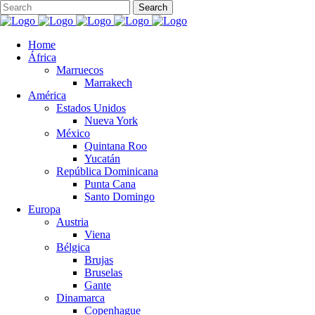
Home
África
Marruecos
Marrakech
América
Estados Unidos
Nueva York
México
Quintana Roo
Yucatán
República Dominicana
Punta Cana
Santo Domingo
Europa
Austria
Viena
Bélgica
Brujas
Bruselas
Gante
Dinamarca
Copenhague