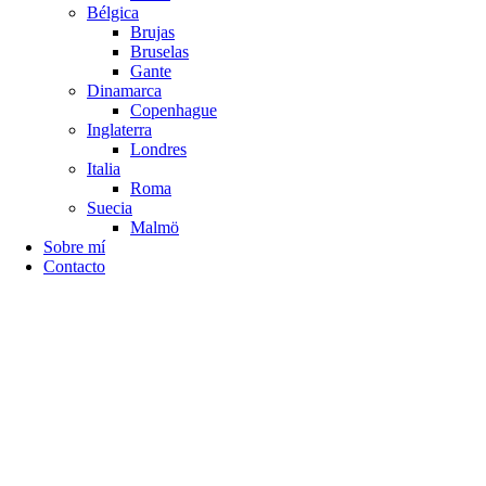
Bélgica
Brujas
Bruselas
Gante
Dinamarca
Copenhague
Inglaterra
Londres
Italia
Roma
Suecia
Malmö
Sobre mí
Contacto