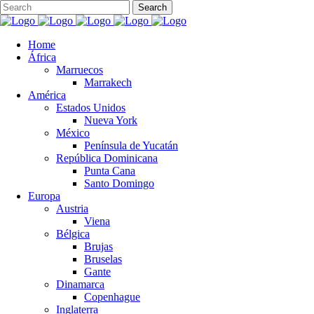
Home
África
Marruecos
Marrakech
América
Estados Unidos
Nueva York
México
Península de Yucatán
República Dominicana
Punta Cana
Santo Domingo
Europa
Austria
Viena
Bélgica
Brujas
Bruselas
Gante
Dinamarca
Copenhague
Inglaterra