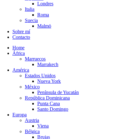
Londres
Italia
Roma
Suecia
Malmö
Sobre mí
Contacto
Home
África
Marruecos
Marrakech
América
Estados Unidos
Nueva York
México
Península de Yucatán
República Dominicana
Punta Cana
Santo Domingo
Europa
Austria
Viena
Bélgica
Brujas