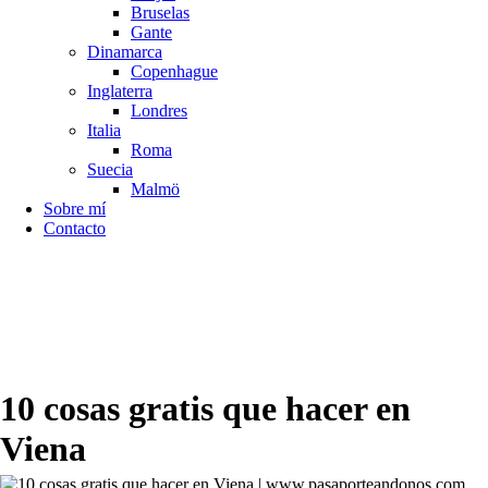
Bruselas
Gante
Dinamarca
Copenhague
Inglaterra
Londres
Italia
Roma
Suecia
Malmö
Sobre mí
Contacto
10 cosas gratis que hacer en
Viena