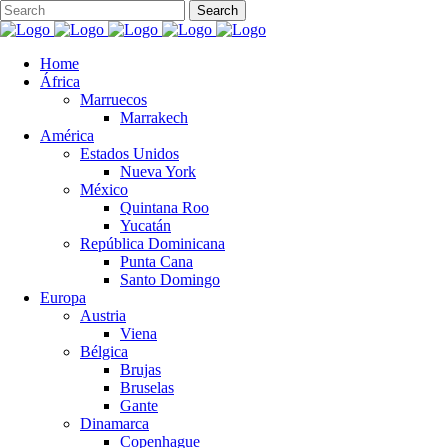
Home
África
Marruecos
Marrakech
América
Estados Unidos
Nueva York
México
Quintana Roo
Yucatán
República Dominicana
Punta Cana
Santo Domingo
Europa
Austria
Viena
Bélgica
Brujas
Bruselas
Gante
Dinamarca
Copenhague