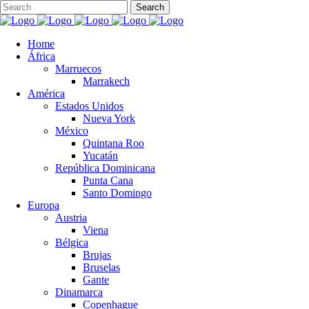
Home
África
Marruecos
Marrakech
América
Estados Unidos
Nueva York
México
Quintana Roo
Yucatán
República Dominicana
Punta Cana
Santo Domingo
Europa
Austria
Viena
Bélgica
Brujas
Bruselas
Gante
Dinamarca
Copenhague