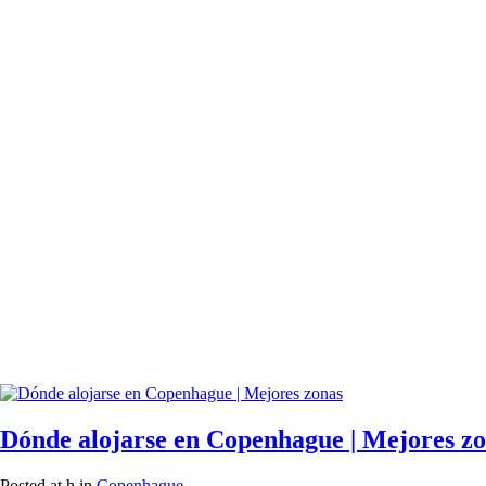
Dónde alojarse en Copenhague | Mejores z
Posted at h
in
Copenhague