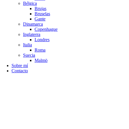
Bélgica
Brujas
Bruselas
Gante
Dinamarca
Copenhague
Inglaterra
Londres
Italia
Roma
Suecia
Malmö
Sobre mí
Contacto